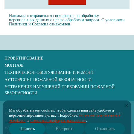
Нажимая «отправить» я соглашаюсь на обработку
персональных данных с целью обработки запроса. С условиями
Политики
и
Согласия
ознакомлен.
ПРОЕКТИРОВАНИЕ
МОНТАЖ
ТЕХНИЧЕСКОЕ ОБСЛУЖИВАНИЕ И РЕМОНТ
АУТСОРСИНГ ПОЖАРНОЙ БЕЗОПАСНОСТИ
УСТРАНЕНИЕ НАРУШЕНИЙ ТРЕБОВАНИЙ ПОЖАРНОЙ
БЕЗОПАСНОСТИ
×
Офис:
Мы обрабатываем cookies, чтобы сделать наш сайт удобнее и
603022, Нижний Новгород, ул. Тимирязева, д. 15к2, помещ. п10
персонализированее для вас. Подробнее:
политика использования
«cookies»
и
«политики конфиденциальности»
.
Контактные телефоны:
+7-831-424-02-04
+7-987-749-26-44
Принять
Настроить
Отклонить
Электронная почта: